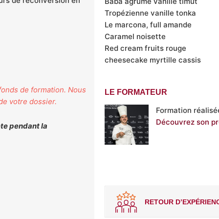
urs de reconversion en
Baba agrume vanille timut
Tropézienne vanille tonka
Le marcona, full amande
Caramel noisette
Red cream fruits rouge
cheesecake myrtille cassis
 fonds de formation. Nous
LE FORMATEUR
e votre dossier.
Formation réalisé
Découvrez son pro
te pendant la
RETOUR D’EXPÉRIEN