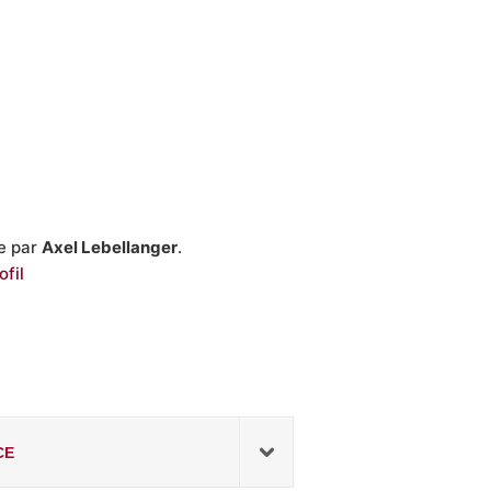
e par
Axel Lebellanger
.
fil
CE