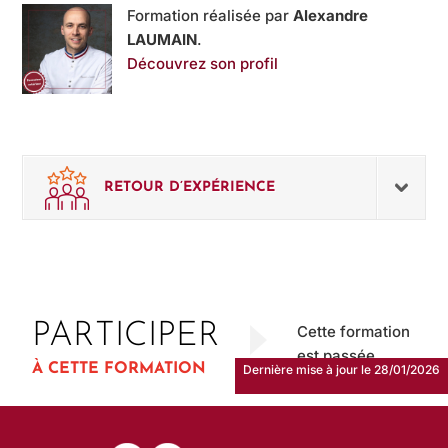
Formation réalisée par
Alexandre
LAUMAIN
.
Découvrez son profil
RETOUR D’EXPÉRIENCE
PARTICIPER
Cette formation
est passée
À CETTE FORMATION
Dernière mise à jour le 28/01/2026
Dernière mise à jour le 28/01/2026