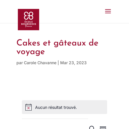
Cakes et gâteaux de
voyage
par
Carole Chavanne
|
Mar 23, 2023
Aucun résultat trouvé.
N
o
t
i
R
R
N