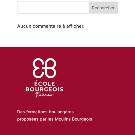
S
r
m
Rechercher
F
a
t
O
i
Aucun commentaire à afficher.
o
R
n
s
M
A
T
I
O
N
Des formations boulangères
proposées par les Moulins Bourgeois