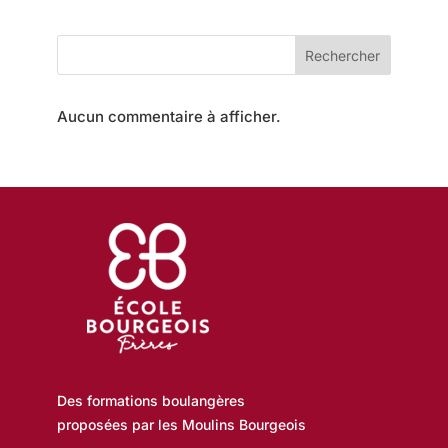
E
F
o
S
r
m
Rechercher
F
a
t
O
i
Aucun commentaire à afficher.
o
R
n
s
M
A
T
I
O
N
Des formations boulangères
proposées par les Moulins Bourgeois