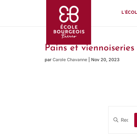
L’ÉCO
Pains et viennoiserie
par
Carole Chavanne
|
Nov 20, 2023
R
e
S
a
c
i
h