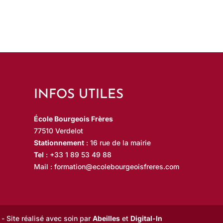
R
M
A
T
I
O
INFOS UTILES
N
École Bourgeois Frères
77510 Verdelot
Stationnement
: 16 rue de la mairie
Tel
:
+33 1 89 53 49 88
Mail :
formation@ecolebourgeoisfreres.com
- Site réalisé avec soin par
Abeilles
et
Digital-In