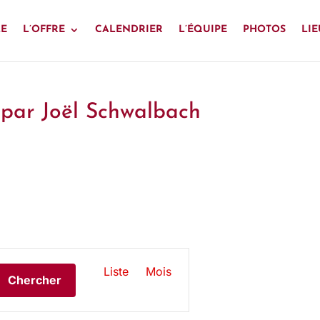
LE
L’OFFRE
CALENDRIER
L’ÉQUIPE
PHOTOS
LIE
s par Joël Schwalbach
N
Liste
Mois
Chercher
A
V