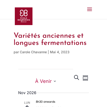
Variétés anciennes et
longues fermentations
par
Carole Chavanne
|
Mai 4, 2023
R
R
N
S
e
À Venir
e
c
u
A
c
h
S
m
e
h
V
Nov 2026
e
m
r
e
c
I
a
l
8h30 onwards
r
h
LUN
r
e
G
e