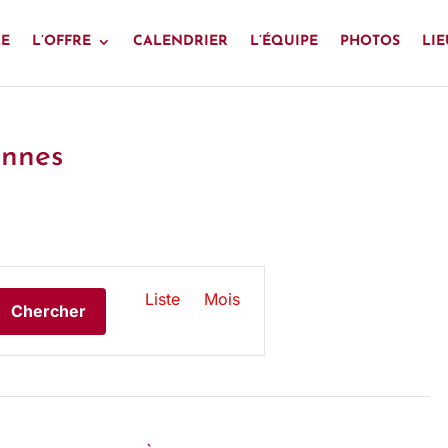
LE
L’OFFRE
CALENDRIER
L’ÉQUIPE
PHOTOS
LIE
ennes
N
Liste
Mois
Chercher
A
V
I
G
A