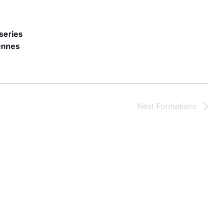
T
I
series
O
ennes
N
Next
Formations